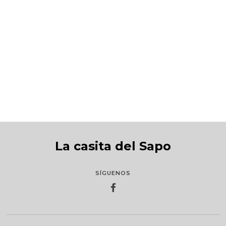
Tan pequeño, tan grande
S/39.00
La casita del Sapo
SÍGUENOS