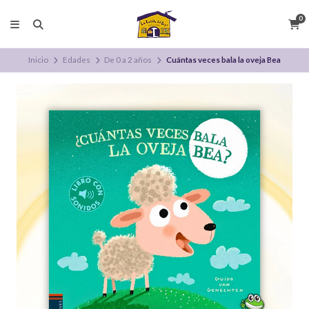
0
Inicio
Edades
De 0 a 2 años
Cuántas veces bala la oveja Bea