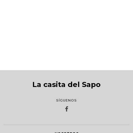
Poesía Peruana Tomo I
S/69.00
La casita del Sapo
SÍGUENOS