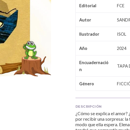
FCE
Editorial
SANDR
Autor
ISOL
Ilustrador
2024
Año
Encuadernació
TAPA 
n
FICCI
Género
DESCRIPCIÓN
¿Cómo se explica el amor? 
por recibir una sorpresa: la
modo que ella espera. Elena,
tendrá que compartir muchas