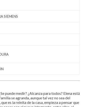
A SIEMENS
DURA
ÓN
¿Se puede medir? ¿Alcanza para todos? Elena está
 familia se agranda, aunque tal vez no sea del
 que es la reinita de la casa, empieza a pensar que
 cosas con el nuevo integrante, entre ellas, el