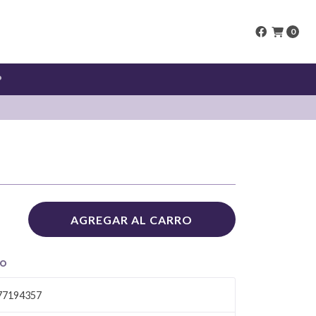
0
P
AGREGAR AL CARRO
TO
77194357