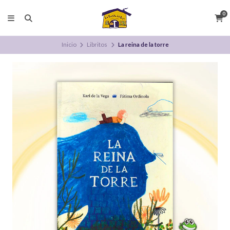
0
Inicio
Libritos
La reina de la torre