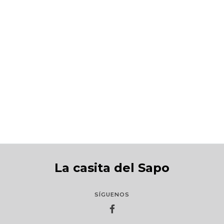
La isla del tesoro
S/205.00
La casita del Sapo
SÍGUENOS