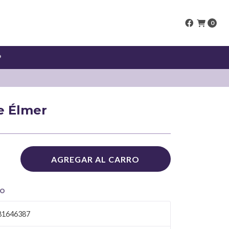
0
P
e Élmer
AGREGAR AL CARRO
TO
81646387