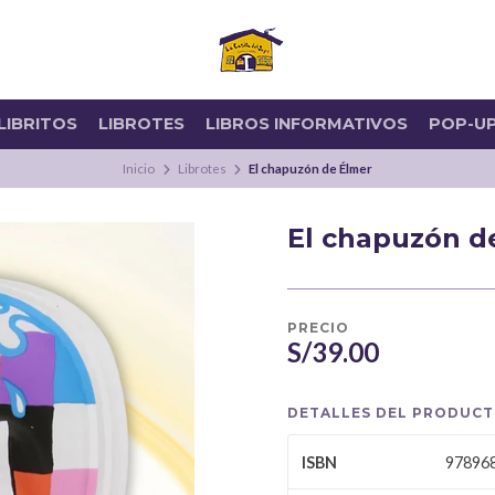
LIBRITOS
LIBROTES
LIBROS INFORMATIVOS
POP-U
Inicio
Librotes
El chapuzón de Élmer
El chapuzón d
PRECIO
S/39.00
DETALLES DEL PRODUC
97896
ISBN