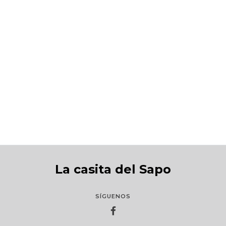
Bambi, una vida en el bosque
S/199.00
La casita del Sapo
SÍGUENOS