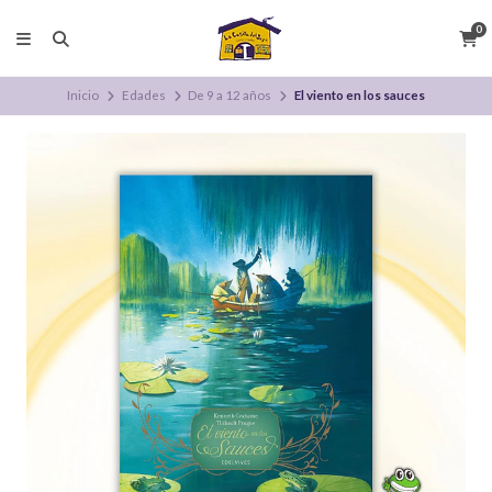
0
Inicio
Edades
De 9 a 12 años
El viento en los sauces