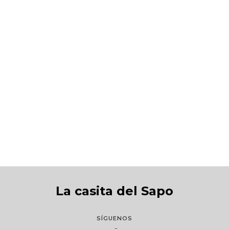
Bambi, una vida en el bosque
S/199.00
La casita del Sapo
SÍGUENOS