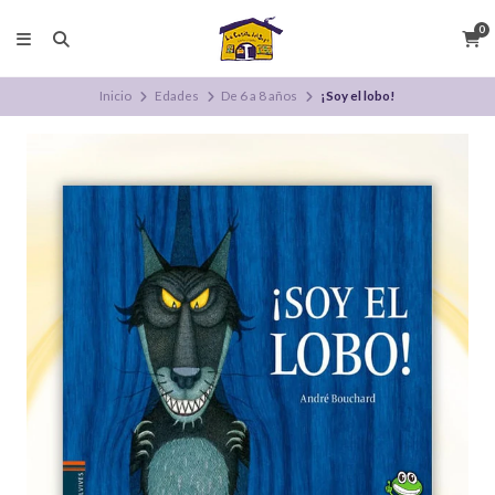
0
Inicio
Edades
De 6 a 8 años
¡Soy el lobo!