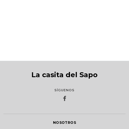
Caperucita Roja
S/56.00
La casita del Sapo
SÍGUENOS
NOSOTROS