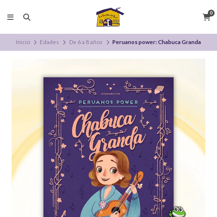
0
Inicio
Edades
De 6 a 8 años
Peruanos power: Chabuca Granda