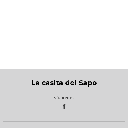
Peruanos power: Zambo Cavero
S/49.00
La casita del Sapo
SÍGUENOS