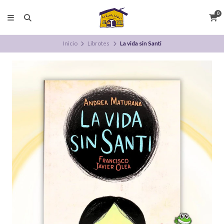
0
Inicio
Librotes
La vida sin Santi