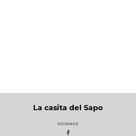
Martín y la nuez inolvidable
S/55.00
La casita del Sapo
SÍGUENOS